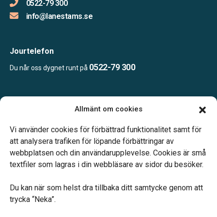
0522-79 300
info@lanestams.se
Jourtelefon
0522-79 300
Du når oss dygnet runt på
Öppettider:
Allmänt om cookies
Mån – Fre: 09.00 – 16.00
Telefonjour dygnet runt.
Vi använder cookies för förbättrad funktionalitet samt för
att analysera trafiken för löpande förbättringar av
webbplatsen och din användarupplevelse. Cookies är små
textfiler som lagras i din webbläsare av sidor du besöker.
Du kan när som helst dra tillbaka ditt samtycke genom att
Vårt systerbolag Verahill hjälper dig med familjejuridiken –
trycka “Neka”.
genom hela livet.