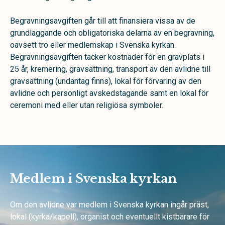
Begravningsavgiften går till att finansiera vissa av de
grundläggande och obligatoriska delarna av en begravning,
oavsett tro eller medlemskap i Svenska kyrkan.
Begravningsavgiften täcker kostnader för en gravplats i
25 år, kremering, gravsättning, transport av den avlidne till
gravsättning (undantag finns), lokal för förvaring av den
avlidne och personligt avskedstagande samt en lokal för
ceremoni med eller utan religiösa symboler.
Medlem i Svenska kyrkan
Om den avlidne var medlem i Svenska kyrkan ingår präst,
lokal (kyrka/kapell), organist och eventuellt kistbärare för