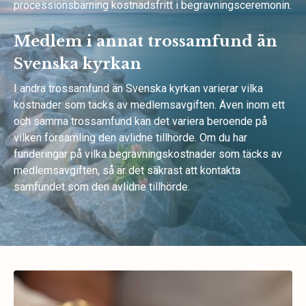
processionsbärning kostnadsfritt i begravningsceremonin.
Medlem i annat trossamfund än
Svenska kyrkan
I andra trossamfund än Svenska kyrkan varierar vilka
kostnader som täcks av medlemsavgiften. Även inom ett
och samma trossamfund kan det variera beroende på
vilken församling den avlidne tillhörde. Om du har
funderingar på vilka begravningskostnader som täcks av
medlemsavgiften, så är det säkrast att kontakta
samfundet som den avlidne tillhörde.