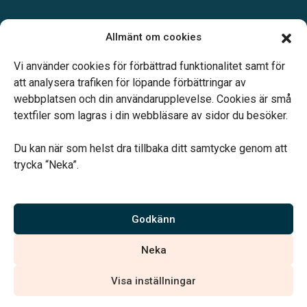
Öppettider:
Allmänt om cookies
Mån – Fre: 09.00 – 16.00
Telefonjour dygnet runt.
Vi använder cookies för förbättrad funktionalitet samt för
att analysera trafiken för löpande förbättringar av
webbplatsen och din användarupplevelse. Cookies är små
textfiler som lagras i din webbläsare av sidor du besöker.
Du kan när som helst dra tillbaka ditt samtycke genom att
Vårt systerbolag Verahill hjälper dig med familjejuridiken –
trycka “Neka”.
genom hela livet.
Varmt välkommen.
Godkänn
Vi är auktoriserade av Sveriges Begravningsbyråers Förbund och
Neka
har högt ställda krav på utbildning, kvalitet, miljö och arbetsmiljö.
Visa inställningar