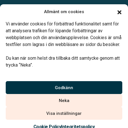
Öppettider:
Allmänt om cookies
Mån – Fre: 09.00 – 16.00
Telefonjour dygnet runt.
Vi använder cookies för förbättrad funktionalitet samt för
att analysera trafiken för löpande förbättringar av
webbplatsen och din användarupplevelse. Cookies är små
textfiler som lagras i din webbläsare av sidor du besöker.
Du kan när som helst dra tillbaka ditt samtycke genom att
Vårt systerbolag Verahill hjälper dig med familjejuridiken –
trycka “Neka”.
genom hela livet.
Varmt välkommen.
Godkänn
Vi är auktoriserade av Sveriges Begravningsbyråers Förbund och
Neka
har högt ställda krav på utbildning, kvalitet, miljö och arbetsmiljö.
Visa inställningar
Kontakta oss
Cookie Policy
Integritetspolicy