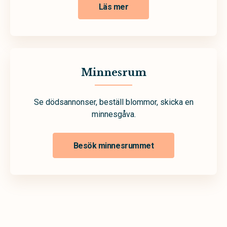
Läs mer
Minnesrum
Se dödsannonser, beställ blommor, skicka en
minnesgåva.
Besök minnesrummet