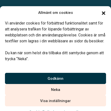
Öppettider:
Allmänt om cookies
Mån – Fre: 09.00 – 16.00
Telefonjour dygnet runt.
Vi använder cookies för förbättrad funktionalitet samt för
att analysera trafiken för löpande förbättringar av
webbplatsen och din användarupplevelse. Cookies är små
textfiler som lagras i din webbläsare av sidor du besöker.
Du kan när som helst dra tillbaka ditt samtycke genom att
Vårt systerbolag Verahill hjälper dig med familjejuridiken –
trycka “Neka”.
genom hela livet.
Varmt välkommen.
Godkänn
Vi är auktoriserade av Sveriges Begravningsbyråers Förbund och
Neka
har högt ställda krav på utbildning, kvalitet, miljö och arbetsmiljö.
Visa inställningar